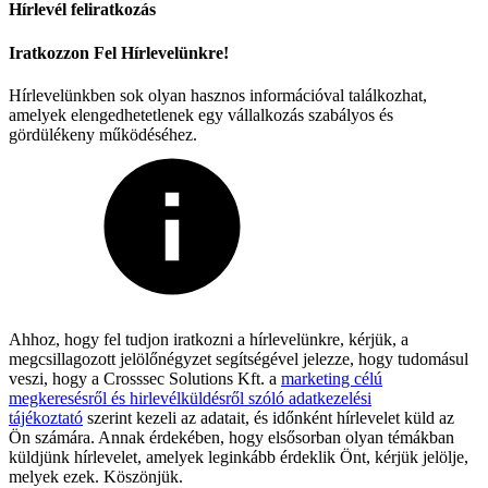
Hírlevél feliratkozás
Iratkozzon Fel Hírlevelünkre!
Hírlevelünkben sok olyan hasznos információval találkozhat,
amelyek elengedhetetlenek egy vállalkozás szabályos és
gördülékeny működéséhez.
Ahhoz, hogy fel tudjon iratkozni a hírlevelünkre, kérjük, a
megcsillagozott jelölőnégyzet segítségével jelezze, hogy tudomásul
veszi, hogy a Crosssec Solutions Kft. a
marketing célú
megkeresésről és hirlevélküldésről szóló adatkezelési
tájékoztató
szerint kezeli az adatait, és időnként hírlevelet küld az
Ön számára. Annak érdekében, hogy elsősorban olyan témákban
küldjünk hírlevelet, amelyek leginkább érdeklik Önt, kérjük jelölje,
melyek ezek. Köszönjük.