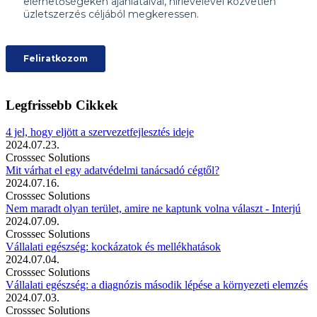
Legfrissebb Cikkek
4 jel, hogy eljött a szervezetfejlesztés ideje
2024.07.23.
Crosssec Solutions
Mit várhat el egy adatvédelmi tanácsadó cégtől?
2024.07.16.
Crosssec Solutions
Nem maradt olyan terület, amire ne kaptunk volna választ - Interjú
2024.07.09.
Crosssec Solutions
Vállalati egészség: kockázatok és mellékhatások
2024.07.04.
Crosssec Solutions
Vállalati egészség: a diagnózis második lépése a környezeti elemzés
2024.07.03.
Crosssec Solutions