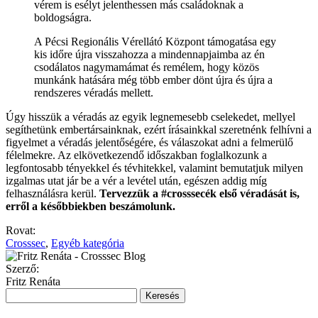
vérem is esélyt jelenthessen más családoknak a
boldogságra.
A Pécsi Regionális Vérellátó Központ támogatása egy
kis időre újra visszahozza a mindennapjaimba az én
csodálatos nagymamámat és remélem, hogy közös
munkánk hatására még több ember dönt újra és újra a
rendszeres véradás mellett.
Úgy hisszük a véradás az egyik legnemesebb cselekedet, mellyel
segíthetünk embertársainknak, ezért írásainkkal szeretnénk felhívni a
figyelmet a véradás jelentőségére, és válaszokat adni a felmerülő
félelmekre. Az elkövetkezendő időszakban foglalkozunk a
legfontosabb tényekkel és tévhitekkel, valamint bemutatjuk milyen
izgalmas utat jár be a vér a levétel után, egészen addig míg
felhasználásra kerül.
Tervezzük a #crosssecék első véradását is,
erről a későbbiekben beszámolunk.
Rovat:
Crosssec
,
Egyéb kategória
Szerző:
Fritz Renáta
Keresés: