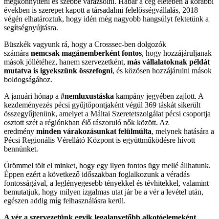
megkönnyíteni és szebbé varázsolni. Habár a cég életében a korábbi
években is szerepet kapott a társadalmi felelősségvállalás, 2018
végén elhatároztuk, hogy idén még nagyobb hangsúlyt fektetünk a
segítségnyújtásra.
Büszkék vagyunk rá, hogy a Crosssec-ben dolgozók
számára
nemcsak magánemberként fontos
, hogy hozzájáruljanak
mások jóllétéhez, hanem szervezetként,
más vállalatoknak példát
mutatva is igyekszünk összefogni
, és közösen hozzájárulni mások
boldogságához.
A januári hónap a
#nemluxustáska
kampány jegyében zajlott. A
kezdeményezés pécsi gyűjtőpontjaként végül 369 táskát sikerült
összegyűjtenünk, amelyet a Máltai Szeretetszolgálat pécsi csoportja
osztott szét a régiónkban élő rászoruló nők között. Az
eredmény
minden várakozásunkat felülmúlta
, melynek hatására a
Pécsi Regionális Vérellátó Központ is együttműködésre hívott
bennünket.
Örömmel tölt el minket, hogy egy ilyen fontos ügy mellé állhatunk.
Éppen ezért a következő időszakban foglalkozunk a véradás
fontosságával, a leglényegesebb tényekkel és tévhitekkel, valamint
bemutatjuk, hogy milyen izgalmas utat jár be a vér a levétel után,
egészen addig míg felhasználásra kerül.
A vér a szervezetünk egyik legalapvetőbb alkotóelemeként