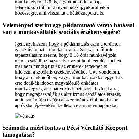
munkahelyen kívül is, együttműködni a napi
feladatokon túl mind olyan hatást gyakorolnak a
közösségre, ami visszahat a hétköznapokra is.
Véleményed szerint egy példamutató vezető hatással
van a munkavállalók szociális érzékenységére?
Igen, azt hiszem, hogy a példamutatás ezen a területen
is pozitívan hat a munkatársakra. Sokszor előfordul
tapasztalataim szerint, hogy 8-10 órás munkavégzés
után a családhoz hazasietve, az otthoni teendők mellett
már nem mindig tudják az emberek tettekben is
kifejezni a szociális érzékenységüket. Úgy gondolom,
hogy a munkaidőben, vagy a munkatársakkal együtt az
erre dedikált időben megvalósuló önkéntes
munkavégzés, adományozás lehetőséget biztosít arra,
hogy megtapasztalják az altruizmus csodálatos érzését,
amit ezután újra és újra át szeretnének élni majd akár
aprócska lépésenként beillesztve a mindennapjaikba.
Számodra miért fontos a Pécsi Vérellátó Központ
támogatása?