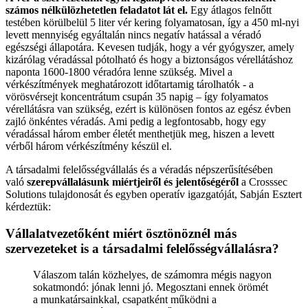
számos nélkülözhetetlen feladatot lát el.
Egy átlagos felnőtt
testében körülbelül 5 liter vér kering folyamatosan, így a 450 ml-nyi
levett mennyiség egyáltalán nincs negatív hatással a véradó
egészségi állapotára. Kevesen tudják, hogy a vér gyógyszer, amely
kizárólag véradással pótolható és hogy a biztonságos vérellátáshoz
naponta 1600-1800 véradóra lenne szükség. Mivel a
vérkészítmények meghatározott időtartamig tárolhatók - a
vörösvérsejt koncentrátum csupán 35 napig – így folyamatos
vérellátásra van szükség, ezért is különösen fontos az egész évben
zajló önkéntes véradás. Ami pedig a legfontosabb, hogy egy
véradással három ember életét menthetjük meg, hiszen a levett
vérből három vérkészítmény készül el.
A társadalmi felelősségvállalás és a véradás népszerűsítésében
való
szerepvállalásunk miértjeiről és jelentőségéről
a Crosssec
Solutions tulajdonosát és egyben operatív igazgatóját, Sabján Esztert
kérdeztük:
Vállalatvezetőként miért ösztönöznél más
szervezeteket is a társadalmi felelősségvállalásra?
Válaszom talán közhelyes, de számomra mégis nagyon
sokatmondó: jónak lenni jó. Megosztani ennek örömét
a munkatársainkkal, csapatként működni a