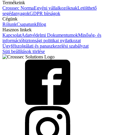
Termékeink
Crosssec Norma
Egyéni vállalkozóknak
Letölthető
segédanyagok
GDPR bírságok
Cégünk
Rólunk
Csapatunk
Blog
Hasznos linkek
Kapcsolat
Adatvédelmi Dokumentumok
Minőség- és
információbiztonsági politikai nyilatkozat
Ügyfélszolgálati és panaszkezelési szabályzat
Süti beállítások törlése