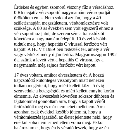
Érdekes és egyben szomorú viszony fűz a véradáshoz.
0 Rh negatív vércsoportú nagymamám vércsoportját
örököltem én is. Nem sokkal azután, hogy a 49.
születésnapján megszülettem, vérátömlesztésre volt
szüksége. A 80-as években sem volt egyszerű ehhez a
vércsoporthoz jutni, de szerencsére a transzfúziót
követően a nagymamám felépült. 10 évvel később
tudtuk meg, hogy hepatitis C vírussal fertőzött vért
kapott. A HCV-t 1989-ben fedezték fel, amely a vér
vagy vérkészítmény útján fertőz. Magyarországon 1992
óta szűrik a levett vért a hepatitis C vírusra, így a
nagymamán még sajnos fertőzött vért kapott.
17 éves voltam, amikor elveszítettem őt. A hozzá
kapcsolódó különleges viszonyom miatt nehezen
tudtam megérteni, hogy miért kellett közel 5 évig
szenvednie a betegségtől és miért kellett ennyire korán
elmennie. Az elvesztését követően sokszor dühösen és
fájdalommal gondoltam arra, hogy a kapott vértől
fertőződött meg és már nem lehet mellettem. Arra
azonban csak évekkel később jöttem rá, hogy a
vérátömlesztés igazából az életet jelentette neki, hogy
enélkül soha nem ismerhettem volna meg. Ekkor
határoztam el, hogy én is véradó leszek, hogy az én