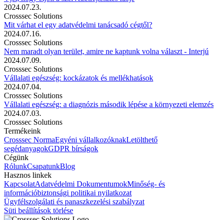
2024.07.23.
Crosssec Solutions
Mit várhat el egy adatvédelmi tanácsadó cégtől?
2024.07.16.
Crosssec Solutions
Nem maradt olyan terület, amire ne kaptunk volna választ - Interjú
2024.07.09.
Crosssec Solutions
Vállalati egészség: kockázatok és mellékhatások
2024.07.04.
Crosssec Solutions
Vállalati egészség: a diagnózis második lépése a környezeti elemzés
2024.07.03.
Crosssec Solutions
Termékeink
Crosssec Norma
Egyéni vállalkozóknak
Letölthető
segédanyagok
GDPR bírságok
Cégünk
Rólunk
Csapatunk
Blog
Hasznos linkek
Kapcsolat
Adatvédelmi Dokumentumok
Minőség- és
információbiztonsági politikai nyilatkozat
Ügyfélszolgálati és panaszkezelési szabályzat
Süti beállítások törlése