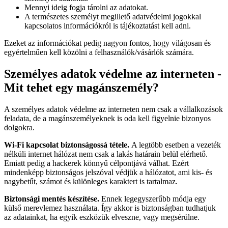
Mennyi ideig fogja tárolni az adatokat.
A természetes személyt megillető adatvédelmi jogokkal
kapcsolatos információkról is tájékoztatást kell adni.
Ezeket az információkat pedig nagyon fontos, hogy világosan és
egyértelműen kell közölni a felhasználók/vásárlók számára.
Személyes adatok védelme az interneten -
Mit tehet egy magánszemély?
A személyes adatok védelme az interneten nem csak a vállalkozások
feladata, de a magánszemélyeknek is oda kell figyelnie bizonyos
dolgokra.
Wi-Fi kapcsolat biztonságossá tétele.
A legtöbb esetben a vezeték
nélküli internet hálózat nem csak a lakás határain belül elérhető.
Emiatt pedig a hackerek könnyű célpontjává válhat. Ezért
mindenképp biztonságos jelszóval védjük a hálózatot, ami kis- és
nagybetűt, számot és különleges karaktert is tartalmaz.
Biztonsági mentés készítése.
Ennek legegyszerűbb módja egy
külső merevlemez használata. Így akkor is biztonságban tudhatjuk
az adatainkat, ha egyik eszközük elveszne, vagy megsérülne.