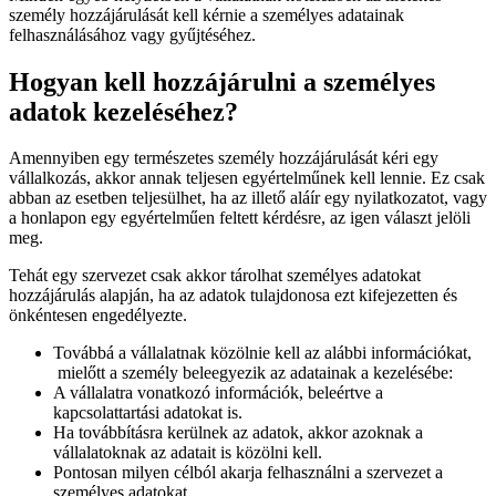
személy hozzájárulását kell kérnie a személyes adatainak
felhasználásához vagy gyűjtéséhez.
Hogyan kell hozzájárulni a személyes
adatok kezeléséhez?
Amennyiben egy természetes személy hozzájárulását kéri egy
vállalkozás, akkor annak teljesen egyértelműnek kell lennie. Ez csak
abban az esetben teljesülhet, ha az illető aláír egy nyilatkozatot, vagy
a honlapon egy egyértelműen feltett kérdésre, az igen választ jelöli
meg.
Tehát egy szervezet csak akkor tárolhat személyes adatokat
hozzájárulás alapján, ha az adatok tulajdonosa ezt kifejezetten és
önkéntesen engedélyezte.
Továbbá a vállalatnak közölnie kell az alábbi információkat,
mielőtt a személy beleegyezik az adatainak a kezelésébe:
A vállalatra vonatkozó információk, beleértve a
kapcsolattartási adatokat is.
Ha továbbításra kerülnek az adatok, akkor azoknak a
vállalatoknak az adatait is közölni kell.
Pontosan milyen célból akarja felhasználni a szervezet a
személyes adatokat.