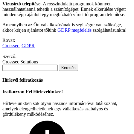
Vírusírtó telepítése.
A rosszindulatú programok könnyen
használhatatlanná tehetik a számítógépet. Ennek elkerülése végett
mindenképp ajánlott egy megbízható vírusirtó program telepítése.
Amennyiben az Ön vállalkozásának is segítségre van szüksége,
akkor kérjen ajánlatot tőlünk
GDRP megfelelés
szolgáltatásunkra!
Rovat:
Crosssec
,
GDPR
Szerző:
Crosssec Solutions
Keresés:
Hírlevél feliratkozás
Iratkozzon Fel Hírlevelünkre!
Hírlevelünkben sok olyan hasznos információval találkozhat,
amelyek elengedhetetlenek egy vállalkozás szabályos és
gördülékeny működéséhez.