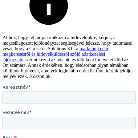
Ahhoz, hogy fel tudjon iratkozni a hírlevelünkre, kérjük, a
megcsillagozott jelölőnégyzet segítségével jelezze, hogy tudomásul
veszi, hogy a Crosssec Solutions Kft. a
marketing célú
megkeresésről és hirlevélküldésről szóló adatkezelési
tájékoztató
szerint kezeli az adatait, és időnként hírlevelet küld az
Ön számára. Annak érdekében, hogy elsősorban olyan témákban
küldjünk hírlevelet, amelyek leginkább érdeklik Önt, kérjük jelölje,
melyek ezek. Köszönjük.