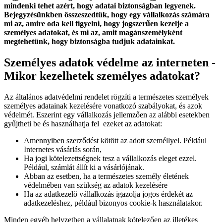
mindenki tehet azért, hogy adatai biztonságban legyenek.
Bejegyzésünkben összeszedtük, hogy egy vállalkozás számára
mi az, amire oda kell figyelni, hogy jogszerűen kezelje a
személyes adatokat, és mi az, amit magánszemélyként
megtehetünk, hogy biztonságba tudjuk adatainkat.
Személyes adatok védelme az interneten -
Mikor kezelhetek személyes adatokat?
Az általános adatvédelmi rendelet rögzíti a természetes személyek
személyes adatainak kezelésére vonatkozó szabályokat, és azok
védelmét. Eszerint egy vállalkozás jellemzően az alábbi esetekben
gyűjtheti be és használhatja fel ezeket az adatokat:
Amennyiben szerződést kötött az adott személlyel. Például
Internetes vásárlás során,
Ha jogi kötelezettségnek tesz a vállalkozás eleget ezzel.
Például, számlát állít ki a vásárlójának.
Abban az esetben, ha a természetes személy életének
védelmében van szükség az adatok kezelésére
Ha az adatkezelő vállalkozás igazolja jogos érdekét az
adatkezeléshez, például bizonyos cookie-k használatakor.
Minden egyéb helyzetben a vállalatnak kötelezően az illetékes