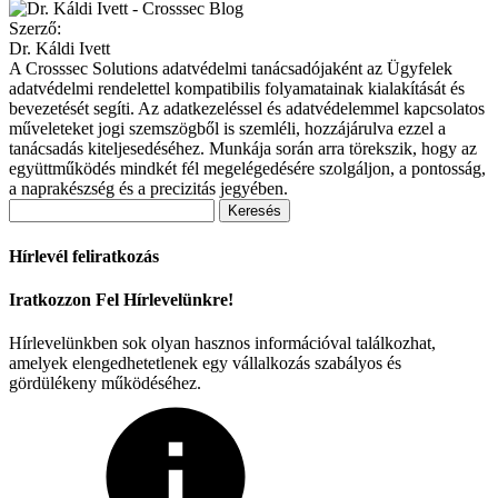
Szerző:
Dr. Káldi Ivett
A Crosssec Solutions adatvédelmi tanácsadójaként az Ügyfelek
adatvédelmi rendelettel kompatibilis folyamatainak kialakítását és
bevezetését segíti. Az adatkezeléssel és adatvédelemmel kapcsolatos
műveleteket jogi szemszögből is szemléli, hozzájárulva ezzel a
tanácsadás kiteljesedéséhez. Munkája során arra törekszik, hogy az
együttműködés mindkét fél megelégedésére szolgáljon, a pontosság,
a naprakészség és a precizitás jegyében.
Keresés:
Hírlevél feliratkozás
Iratkozzon Fel Hírlevelünkre!
Hírlevelünkben sok olyan hasznos információval találkozhat,
amelyek elengedhetetlenek egy vállalkozás szabályos és
gördülékeny működéséhez.