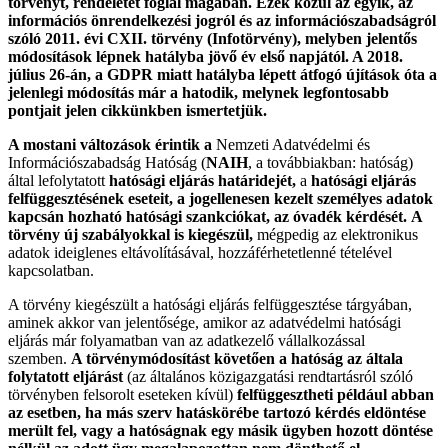
törvényt, rendeletet foglal magában. Ezek közül az egyik, az
információs önrendelkezési jogról és az információszabadságról
szóló 2011. évi CXII. törvény (Infotörvény), melyben jelentős
módosítások lépnek hatályba jövő év első napjától. A 2018.
július 26-án, a GDPR miatt hatályba lépett átfogó újítások óta a
jelenlegi módosítás már a hatodik, melynek legfontosabb
pontjait jelen cikkünkben ismertetjük.
A mostani változások érintik a
Nemzeti Adatvédelmi és
Információszabadság Hatóság (
NAIH
, a továbbiakban: hatóság)
által lefolytatott
hatósági eljárás határidejét,
a
hatósági eljárás
felfüggesztésének eseteit,
a jogellenesen kezelt személyes adatok
kapcsán hozható hatósági szankciókat, az óvadék kérdését.
A
törvény új szabályokkal is kiegészül,
mégpedig az elektronikus
adatok ideiglenes eltávolításával, hozzáférhetetlenné tételével
kapcsolatban.
A törvény kiegészült a hatósági eljárás felfüggesztése tárgyában,
aminek akkor van jelentősége, amikor az adatvédelmi hatósági
eljárás már folyamatban van az adatkezelő vállalkozással
szemben.
A törvénymódosítást követően a hatóság az általa
folytatott eljárást
(az általános közigazgatási rendtartásról szóló
törvényben felsorolt eseteken kívül)
felfüggesztheti például abban
az esetben, ha más szerv hatáskörébe tartozó kérdés eldöntése
merült fel, vagy a hatóságnak egy másik ügyben hozott döntése