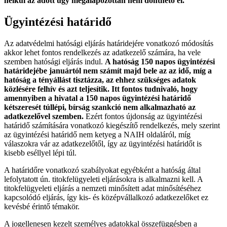
nélkül az adott ügy megalapozottan nem dönthető el.
Ügyintézési határidő
Az adatvédelmi hatósági eljárás határidejére vonatkozó módosítás
akkor lehet fontos rendelkezés az adatkezelő számára, ha vele
szemben hatósági eljárás indul.
A hatóság 150 napos ügyintézési
határidejébe januártól nem számít majd bele az az idő, míg a
hatóság a tényállást tisztázza, az ehhez szükséges adatok
közlésére felhív és azt teljesítik. Itt fontos tudnivaló, hogy
amennyiben a hivatal a 150 napos ügyintézési határidő
kétszeresét túllépi, bírság szankció nem alkalmazható az
adatkezelővel szemben.
Ezért fontos újdonság az ügyintézési
határidő számítására vonatkozó kiegészítő rendelkezés, mely szerint
az ügyintézési határidő nem ketyeg a NAIH oldaláról, míg
válaszokra vár az adatkezelőtől, így az ügyintézési határidőt is
kisebb eséllyel lépi túl.
A határidőre vonatkozó szabályokat egyébként a hatóság által
lefolytatott ún. titokfelügyeleti eljárásokra is alkalmazni kell. A
titokfelügyeleti eljárás a nemzeti minősített adat minősítéséhez
kapcsolódó eljárás, így kis- és középvállalkozó adatkezelőket ez
kevésbé érintő témakör.
A jogellenesen kezelt személyes adatokkal összefüggésben a