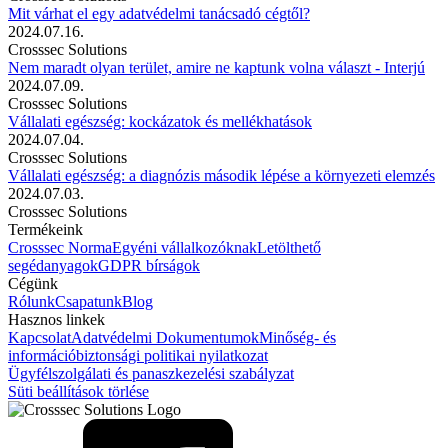
Mit várhat el egy adatvédelmi tanácsadó cégtől?
2024.07.16.
Crosssec Solutions
Nem maradt olyan terület, amire ne kaptunk volna választ - Interjú
2024.07.09.
Crosssec Solutions
Vállalati egészség: kockázatok és mellékhatások
2024.07.04.
Crosssec Solutions
Vállalati egészség: a diagnózis második lépése a környezeti elemzés
2024.07.03.
Crosssec Solutions
Termékeink
Crosssec Norma
Egyéni vállalkozóknak
Letölthető
segédanyagok
GDPR bírságok
Cégünk
Rólunk
Csapatunk
Blog
Hasznos linkek
Kapcsolat
Adatvédelmi Dokumentumok
Minőség- és
információbiztonsági politikai nyilatkozat
Ügyfélszolgálati és panaszkezelési szabályzat
Süti beállítások törlése