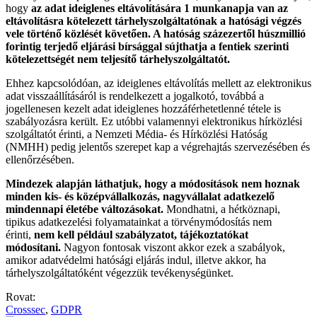
hogy
az adat ideiglenes eltávolítására 1 munkanapja van az
eltávolításra kötelezett tárhelyszolgáltatónak a hatósági végzés
vele történő közlését követően. A hatóság százezertől húszmillió
forintig terjedő eljárási bírsággal sújthatja a fentiek szerinti
kötelezettségét nem teljesítő tárhelyszolgáltatót.
Ehhez kapcsolódóan, az ideiglenes eltávolítás mellett az elektronikus
adat visszaállításáról is rendelkezett a jogalkotó, továbbá a
jogellenesen kezelt adat ideiglenes hozzáférhetetlenné tétele is
szabályozásra került. Ez utóbbi valamennyi elektronikus hírközlési
szolgáltatót érinti, a Nemzeti Média- és Hírközlési Hatóság
(NMHH) pedig jelentős szerepet kap a végrehajtás szervezésében és
ellenőrzésében.
Mindezek alapján láthatjuk, hogy a módosítások nem hoznak
minden kis- és középvállalkozás, nagyvállalat adatkezelő
mindennapi életébe változásokat.
Mondhatni, a hétköznapi,
tipikus adatkezelési folyamatainkat a törvénymódosítás nem
érinti,
nem kell például szabályzatot, tájékoztatókat
módosítani.
Nagyon fontosak viszont akkor ezek a szabályok,
amikor adatvédelmi hatósági eljárás indul, illetve akkor, ha
tárhelyszolgáltatóként végezzük tevékenységünket.
Rovat:
Crosssec
,
GDPR