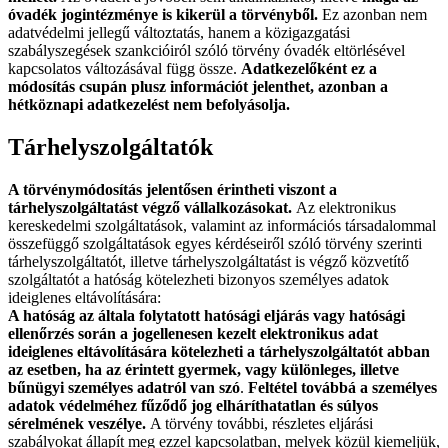
óvadék jogintézménye is kikerül a törvényből.
Ez azonban nem
adatvédelmi jellegű változtatás, hanem a közigazgatási
szabályszegések szankcióiról szóló törvény óvadék eltörlésével
kapcsolatos változásával függ össze.
Adatkezelőként ez a
módosítás csupán plusz információt jelenthet, azonban a
hétköznapi adatkezelést nem befolyásolja.
Tárhelyszolgáltatók
A törvénymódosítás jelentősen érintheti viszont a
tárhelyszolgáltatást végző vállalkozásokat.
Az elektronikus
kereskedelmi szolgáltatások, valamint az információs társadalommal
összefüggő szolgáltatások egyes kérdéseiről szóló törvény szerinti
tárhelyszolgáltatót, illetve tárhelyszolgáltatást is végző közvetítő
szolgáltatót a hatóság kötelezheti bizonyos személyes adatok
ideiglenes eltávolítására:
A hatóság az általa folytatott hatósági eljárás vagy hatósági
ellenőrzés során a jogellenesen kezelt elektronikus adat
ideiglenes eltávolítására kötelezheti a tárhelyszolgáltatót abban
az esetben, ha az érintett gyermek, vagy különleges, illetve
bűnügyi személyes adatról van szó
.
Feltétel továbbá a személyes
adatok védelméhez fűződő jog elháríthatatlan és súlyos
sérelmének veszélye.
A törvény további, részletes eljárási
szabályokat állapít meg ezzel kapcsolatban, melyek közül kiemeljük,