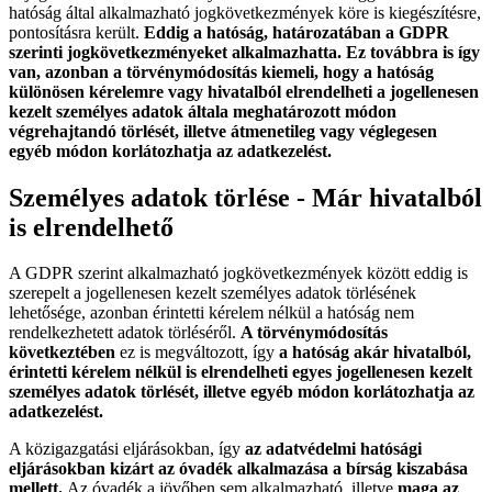
hatóság által alkalmazható jogkövetkezmények köre is kiegészítésre,
pontosításra került.
Eddig a hatóság, határozatában a GDPR
szerinti jogkövetkezményeket alkalmazhatta. Ez továbbra is így
van, azonban a törvénymódosítás kiemeli, hogy a hatóság
különösen kérelemre vagy hivatalból elrendelheti a jogellenesen
kezelt személyes adatok általa meghatározott módon
végrehajtandó törlését, illetve átmenetileg vagy véglegesen
egyéb módon korlátozhatja az adatkezelést.
Személyes adatok törlése - Már hivatalból
is elrendelhető
A GDPR szerint alkalmazható jogkövetkezmények között eddig is
szerepelt a jogellenesen kezelt személyes adatok törlésének
lehetősége, azonban érintetti kérelem nélkül a hatóság nem
rendelkezhetett adatok törléséről.
A törvénymódosítás
következtében
ez is megváltozott, így
a hatóság akár hivatalból,
érintetti kérelem nélkül is elrendelheti egyes jogellenesen kezelt
személyes adatok törlését, illetve egyéb módon korlátozhatja az
adatkezelést.
A közigazgatási eljárásokban, így
az adatvédelmi hatósági
eljárásokban kizárt az óvadék alkalmazása a bírság kiszabása
mellett.
Az óvadék a jövőben sem alkalmazható, illetve
maga az