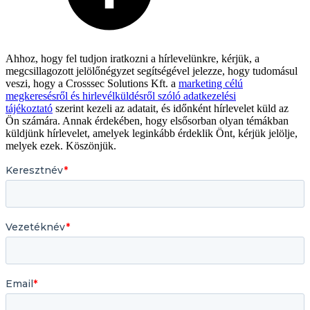
Ahhoz, hogy fel tudjon iratkozni a hírlevelünkre, kérjük, a
megcsillagozott jelölőnégyzet segítségével jelezze, hogy tudomásul
veszi, hogy a Crosssec Solutions Kft. a
marketing célú
megkeresésről és hirlevélküldésről szóló adatkezelési
tájékoztató
szerint kezeli az adatait, és időnként hírlevelet küld az
Ön számára. Annak érdekében, hogy elsősorban olyan témákban
küldjünk hírlevelet, amelyek leginkább érdeklik Önt, kérjük jelölje,
melyek ezek. Köszönjük.