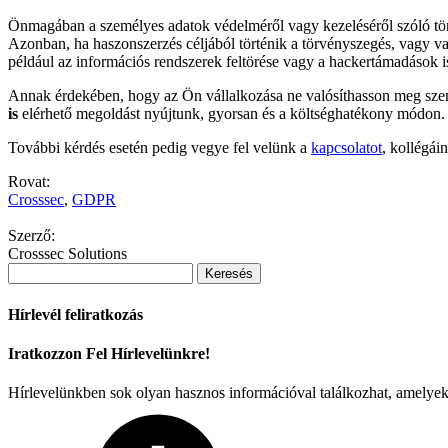
Önmagában a személyes adatok védelméről vagy kezeléséről szóló tö
Azonban, ha haszonszerzés céljából történik a törvényszegés, vagy val
például az információs rendszerek feltörése vagy a hackertámadások is.
Annak érdekében, hogy az Ön vállalkozása ne valósíthasson meg szem
is
elérhető megoldást nyújtunk, gyorsan és a költséghatékony módon.
További kérdés esetén pedig vegye fel velünk a
kapcsolatot
, kollégái
Rovat:
Crosssec
,
GDPR
Szerző:
Crosssec Solutions
Keresés:
Hírlevél feliratkozás
Iratkozzon Fel Hírlevelünkre!
Hírlevelünkben sok olyan hasznos információval találkozhat, amelye