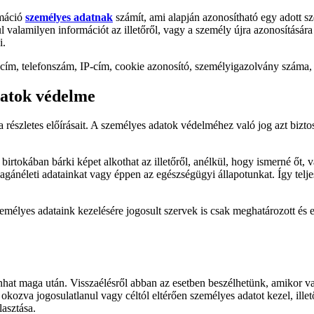
rmáció
személyes adatnak
számít, ami alapján azonosítható egy adott s
 valamilyen információt az illetőről, vagy a személy újra azonosítására 
i.
cím, telefonszám, IP-cím, cookie azonosító, személyigazolvány száma, a
datok védelme
s a részletes előírásait. A személyes adatok védelméhez való jog azt biz
rtokában bárki képet alkothat az illetőről, anélkül, hogy ismerné őt, va
agánéleti adatainkat vagy éppen az egészségügyi állapotunkat. Így telj
élyes adataink kezelésére jogosult szervek is csak meghatározott és el
vonhat maga után. Visszaélésről abban az esetben beszélhetünk, amikor 
okozva jogosulatlanul vagy céltól eltérően személyes adatot kezel, illet
asztása.