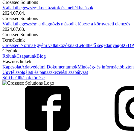
Crosssec Solutions
Vállalati egészség: kockázatok és mellékhatások
2024.07.04.
Crosssec Solutions
Vállalati egészség: a diagnózis második lépése a környezeti elemzés
2024.07.03.
Crosssec Solutions
Termékeink
Crosssec Norma
Egyéni vállalkozóknak
Letölthető segédanyagok
GDPR
Cégünk
Rólunk
Csapatunk
Blog
Hasznos linkek
Kapcsolat
Adatvédelmi Dokumentumok
Minőség- és információbiztons
Ügyfélszolgálati és panaszkezelési szabályzat
Süti beállítások törlése