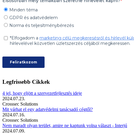
Legfrissebb Cikkek
4 jel, hogy eljött a szervezetfejlesztés ideje
2024.07.23.
Crosssec Solutions
Mit várhat el egy adatvédelmi tanácsadó cégtől?
2024.07.16.
Crosssec Solutions
Nem maradt olyan terület, amire ne kaptunk volna választ - Interjú
2024.07.09.