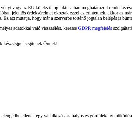
rvényi vagy az EU kötelező jogi aktusaiban meghatározott rendelkez
óban jelentős érdeksérelmet okoztak ezzel az érintettnek, akkor az már m
 Ez azt mutatja, hogy már a szerverbe történő jogtalan belépés is bünte
élyes adatokkal való visszaélést, keresse
GDPR megfelelés
szolgáltat
nk készséggel segítenek Önnek!
k elengedhetetlenek egy vállalkozás szabályos és gördülékeny működés