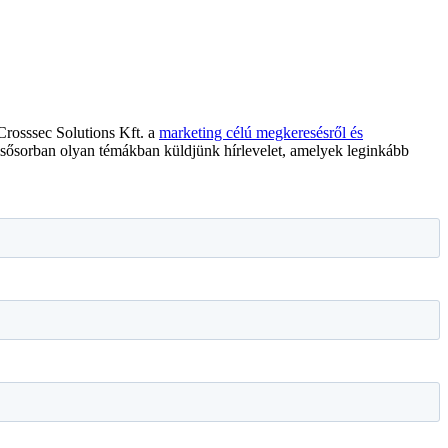
 Crosssec Solutions Kft. a
marketing célú megkeresésről és
elsősorban olyan témákban küldjünk hírlevelet, amelyek leginkább