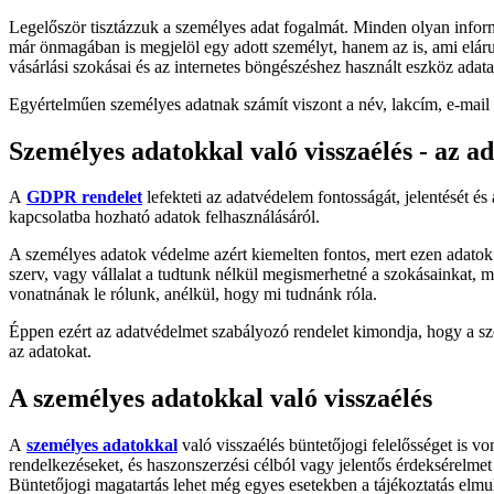
Legelőször tisztázzuk a személyes adat fogalmát. Minden olyan info
már önmagában is megjelöl egy adott személyt, hanem az is, ami elárul
vásárlási szokásai és az internetes böngészéshez használt eszköz adata
Egyértelműen személyes adatnak számít viszont a név, lakcím, e-mail 
Személyes adatokkal való visszaélés - az a
A
GDPR rendelet
lefekteti az adatvédelem fontosságát, jelentését é
kapcsolatba hozható adatok felhasználásáról.
A személyes adatok védelme azért kiemelten fontos, mert ezen adatok bi
szerv, vagy vállalat a tudtunk nélkül megismerhetné a szokásainkat, m
vonatnának le rólunk, anélkül, hogy mi tudnánk róla.
Éppen ezért az adatvédelmet szabályozó rendelet kimondja, hogy a szem
az adatokat.
A személyes adatokkal való visszaélés
A
személyes adatokkal
való visszaélés büntetőjogi felelősséget is 
rendelkezéseket, és haszonszerzési célból vagy jelentős érdeksérelmet 
Büntetőjogi magatartás lehet még egyes esetekben a tájékoztatás elmul