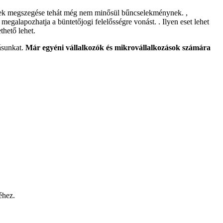
ések megszegése tehát még nem minősül bűncselekménynek. ,
egalapozhatja a büntetőjogi felelősségre vonást. . Ilyen eset lehet
thető lehet.
ásunkat.
Már egyéni vállalkozók és mikrovállalkozások számára
éhez.