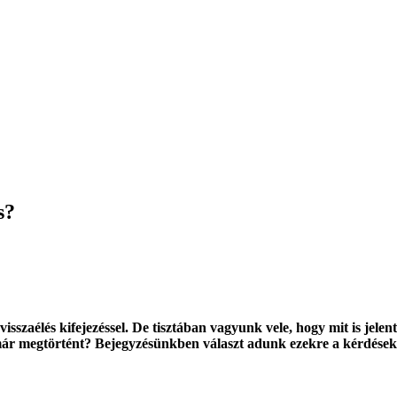
s?
sszaélés kifejezéssel. De tisztában vagyunk vele, hogy mit is jelen
már megtörtént? Bejegyzésünkben választ adunk ezekre a kérdésekre 