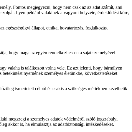
zemély. Fontos megjegyezni, hogy nem csak az az adat számít, ami
szolgál. Ilyen például valakinek a vagyoni helyzete, érdeklődési köre,
z egészségügyi állapot, etnikai hovatartozás, foglalkozás.
tosítja, hogy maga az egyén rendelkezhessen a saját személyével
gy valaha is találkozott volna vele. Ez azt jelenti, hogy bármilyen
es betekintést nyernének személyes életünkbe, következtetéseket
őzőleg ismertetett célból és csakis a szükséges mértékben kezelhetik
valaki megszegi a személyes adatok védelméről szóló jogszabályi
őleg akkor is, ha elmulasztja az adatbiztonsági intézkedéseket.