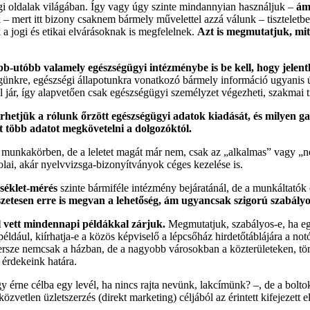
gi oldalak világában. Így vagy úgy szinte mindannyian használjuk –
ám 
 mert itt bizony csaknem bármely művelettel azzá válunk – tiszteletben 
a jogi és etikai elvárásoknak is megfelelnek.
Azt is megmutatjuk, mit
bb-utóbb valamely egészségügyi intézménybe is be kell, hogy jele
ségünkre, egészségi állapotunkra vonatkozó bármely információ ugyanis
jár, így alapvetően csak egészségügyi személyzet végezheti, szakmai tit
érhetjük a rólunk őrzött egészségügyi adatok kiadását, és milyen 
t több adatot megkövetelni a dolgozóktól.
 munkakörben, de a leletet magát már nem, csak az „alkalmas” vagy „
lai, akár nyelvvizsga-bizonyítványok céges kezelése is.
séklet-mérés
szinte bármiféle intézmény bejáratánál, de a munkáltatók 
zetesen erre is megvan a lehetőség, ám ugyancsak szigorú szabályo
l vett mindennapi példákkal zárjuk.
Megmutatjuk, szabályos-e, ha eg
éldául, kiírhatja-e a közös képviselő a lépcsőház hirdetőtáblájára a not
ersze nemcsak a házban, de a nagyobb városokban a közterületeken, 
 érdekeink határa.
 érne célba egy levél, ha nincs rajta nevünk, lakcímünk? –, de a bolto
vetlen üzletszerzés (direkt marketing) céljából az érintett kifejezett el