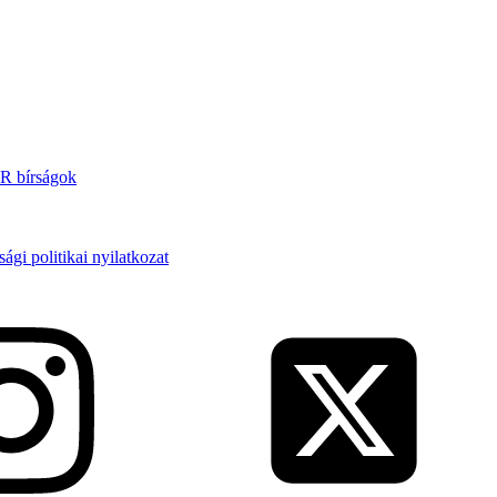
 bírságok
ági politikai nyilatkozat