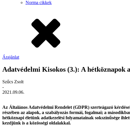
Norma cikkek
Árajánlat
Adatvédelmi Kisokos (3.): A hétköznapok a
Szűcs Zsolt
-
2021.09.06.
Az Általános Adatvédelmi Rendelet (GDPR) szerteágazó kérdéseit
részében az alapok, a szabályozás formái, fogalmai; a másodikban
hétköznapi életünk adatkezelési folyamatainak sokszínűsége ihle
kezdjünk is a közösségi oldalakkal.