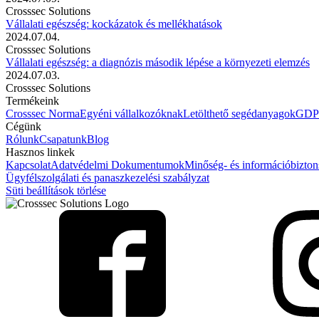
Crosssec Solutions
Vállalati egészség: kockázatok és mellékhatások
2024.07.04.
Crosssec Solutions
Vállalati egészség: a diagnózis második lépése a környezeti elemzés
2024.07.03.
Crosssec Solutions
Termékeink
Crosssec Norma
Egyéni vállalkozóknak
Letölthető segédanyagok
GDPR
Cégünk
Rólunk
Csapatunk
Blog
Hasznos linkek
Kapcsolat
Adatvédelmi Dokumentumok
Minőség- és információbiztons
Ügyfélszolgálati és panaszkezelési szabályzat
Süti beállítások törlése