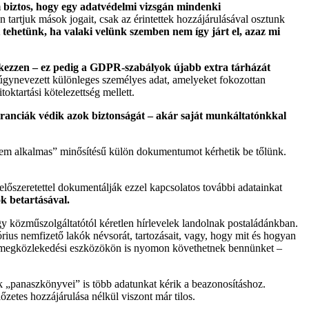
biztos, hogy egy adatvédelmi vizsgán mindenki
tartjuk mások jogait, csak az érintettek hozzájárulásával osztunk
 tehetünk, ha valaki velünk szemben nem így járt el, azaz mi
ntkezzen – ez pedig a GDPR-szabályok újabb extra tárházát
 úgynevezett különleges személyes adat, amelyeket fokozottan
oktartási kötelezettség mellett.
garanciák védik azok biztonságát – akár saját munkáltatónkkal
nem alkalmas” minősítésű külön dokumentumot kérhetik be tőlünk.
előszeretettel dokumentálják ezzel kapcsolatos további adatainkat
k betartásával.
y közműszolgáltatótól kéretlen hírlevelek landolnak postaládánkban.
órius nemfizető lakók névsorát, tartozásait, vagy, hogy mit és hogyan
tömegközlekedési eszközökön is nyomon követhetnek bennünket –
k „panaszkönyvei” is több adatunkat kérik a beazonosításhoz.
őzetes hozzájárulása nélkül viszont már tilos.