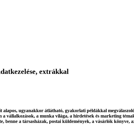
datkezelése, extrákkal
 alapos, ugyanakkor átlátható, gyakorlati példákkal megválaszoló,
 a vállalkozások, a munka világa, a hirdetések és marketing témak
tte, benne a társasházak, postai küldemények, a vásárlók könyve, 