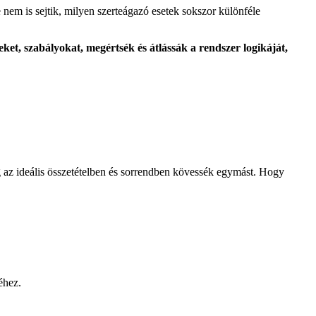
nem is sejtik, milyen szerteágazó esetek sokszor különféle
t, szabályokat, megértsék és átlássák a rendszer logikáját,
g az ideális összetételben és sorrendben kövessék egymást. Hogy
éhez.