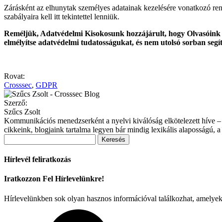
Zárásként az elhunytak személyes adatainak kezelésére vonatkozó rend
szabályaira kell itt tekintettel lenniük.
Reméljük, Adatvédelmi Kisokosunk hozzájárult, hogy Olvasóink ez
elmélyítse adatvédelmi tudatosságukat, és nem utolsó sorban segít
Rovat:
Crosssec
,
GDPR
Szerző:
Szűcs Zsolt
Kommunikációs menedzserként a nyelvi kiválóság elkötelezett híve – 
cikkeink, blogjaink tartalma legyen bár mindig lexikális alaposságú,
Keresés:
Hírlevél feliratkozás
Iratkozzon Fel Hírlevelünkre!
Hírlevelünkben sok olyan hasznos információval találkozhat, amelye