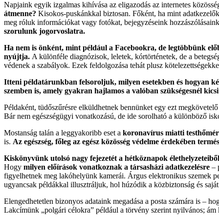
Napjaink egyik izgalmas kihívása az eligazodás az internetes közössé
átmenne?
Kisokos-puskánkkal biztosan. Főként, ha mint adatkezelők –
meg róluk információkat vagy fotókat, bejegyzéseink hozzászólásaink 
szorulunk jogorvoslatra.
Ha nem is önként, mint például a Facebookra, de legtöbbünk elő
nyújtja.
A különféle diagnózisok, leletek, kórtörténetek, de a beteg
védenek a szabályok. Ezek feldolgozása tehát plusz kötelezettségekkel 
Itteni példatárunkban felsoroljuk, milyen esetekben és hogyan k
szemben is, amely gyakran hajlamos a valóban szükségesnél kicsi
Példaként, tüdőszűrésre elküldhetnek bennünket egy ezt megkövetelő
Bár nem egészségügyi vonatkozású, de ide sorolható a különböző isko
Mostanság talán a leggyakoribb eset a
koronavírus miatti testhőmér
is.
Az egészség, főleg az egész közösség védelme érdekében termés
Kiskönyvünk utolsó nagy fejezetét a hétköznapok élethelyzeteibő
Hogy
milyen előírások vonatkoznak a társasházi adatkezelésre
– p
figyelhetnek meg lakóhelyünk kamerái. Árgus elektronikus szemek p
ugyancsak példákkal illusztráljuk, hol húzódik a közbiztonság és saját
Elengedhetetlen bizonyos adataink megadása a posta számára is – hogy
Lakcímünk „polgári célokra” például a törvény szerint nyilvános; ám köz