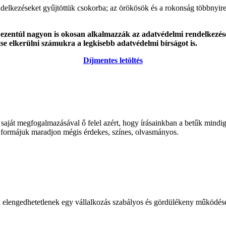
elkezéseket gyűjtöttük csokorba; az örökösök és a rokonság többnyire 
entúl nagyon is okosan alkalmazzák az adatvédelmi rendelkezéseke
se elkerülni számukra a legkisebb adatvédelmi bírságot is.
Díjmentes letöltés
saját megfogalmazásával ő felel azért, hogy írásainkban a betűk mindi
 a formájuk maradjon mégis érdekes, színes, olvasmányos.
k elengedhetetlenek egy vállalkozás szabályos és gördülékeny működés