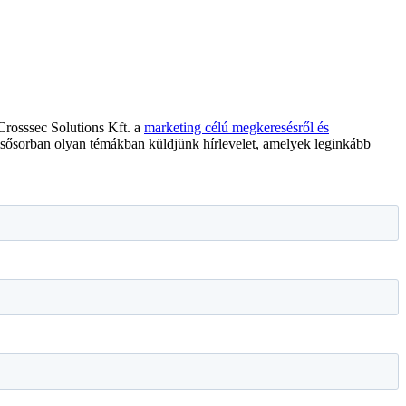
 Crosssec Solutions Kft. a
marketing célú megkeresésről és
elsősorban olyan témákban küldjünk hírlevelet, amelyek leginkább